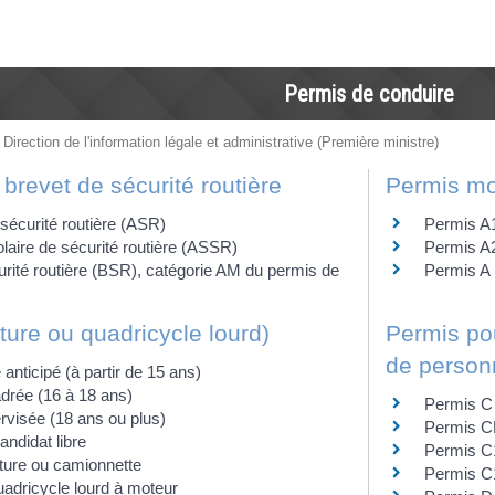
Permis de conduire
 Direction de l'information légale et administrative (Première ministre)
 brevet de sécurité routière
Permis mo
 sécurité routière (ASR)
Permis A
olaire de sécurité routière (ASSR)
Permis A2
rité routière (BSR), catégorie AM du permis de
Permis A 
ture ou quadricycle lourd)
Permis pou
de person
anticipé (à partir de 15 ans)
drée (16 à 18 ans)
Permis C 
rvisée (18 ans ou plus)
Permis CE
ndidat libre
Permis C1 
iture ou camionnette
Permis C1
uadricycle lourd à moteur