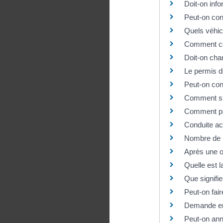
Doit-on inf
Peut-on con
Quels véhic
Comment con
Doit-on cha
Le permis de
Peut-on con
Comment sig
Comment pay
Conduite ac
Nombre de po
Après une o
Quelle est l
Que signifie
Peut-on fair
Demande en 
Peut-on ann