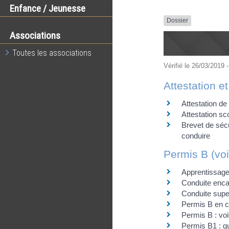
Enfance / Jeunesse
Dossier
Associations
Toutes les associations
Vérifié le 26/03/2019 -
Attestation et
Attestation de
Attestation sc
Brevet de sécu
conduire
Permis B (voi
Apprentissage 
Conduite enca
Conduite supe
Permis B en ca
Permis B : vo
Permis B1 : q