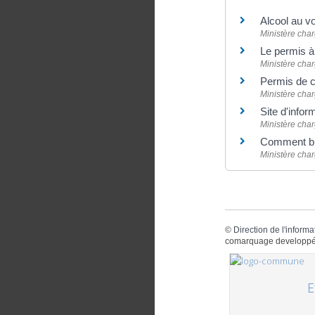
Alcool au vo
Ministère char
Le permis à
Ministère charg
Permis de co
Ministère charg
Site d'infor
Ministère charg
Comment bie
Ministère charg
©
Direction de l'informa
comarquage developpé
E