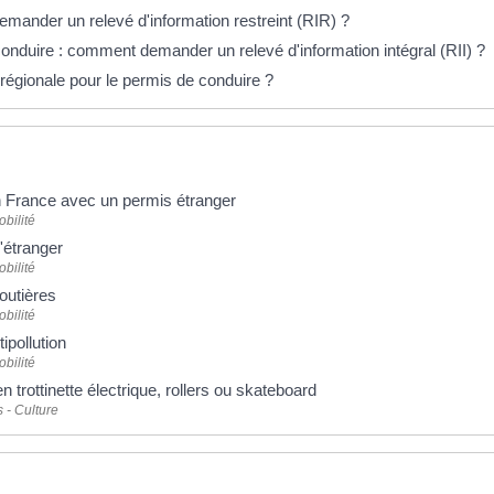
ander un relevé d'information restreint (RIR) ?
onduire : comment demander un relevé d'information intégral (RII) ?
régionale pour le permis de conduire ?
 France avec un permis étranger
obilité
'étranger
obilité
routières
obilité
ipollution
obilité
en trottinette électrique, rollers ou skateboard
s - Culture
 plus