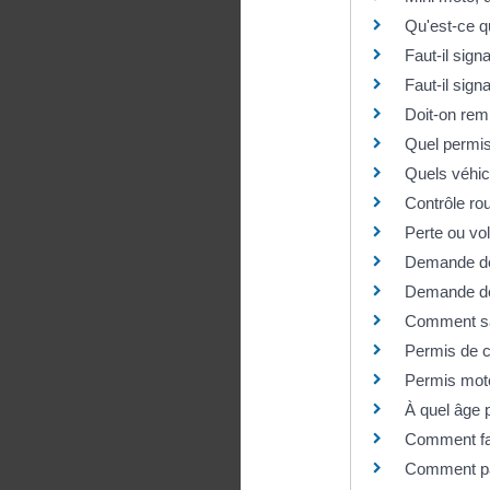
Qu'est-ce q
Faut-il sig
Faut-il sig
Doit-on rem
Quel permis
Quels véhic
Contrôle rou
Perte ou vo
Demande de 
Demande de p
Comment sav
Permis de c
Permis moto
À quel âge 
Comment fai
Comment pas