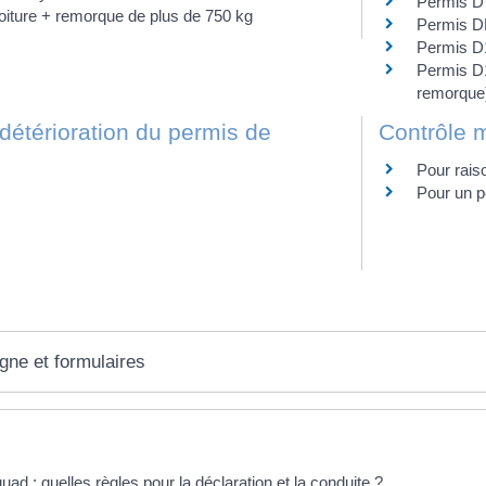
Permis D 
oiture + remorque de plus de 750 kg
Permis DE
Permis D
Permis D
remorque
 détérioration du permis de
Contrôle 
Pour rais
Pour un p
igne et formulaires
éponses !
uad : quelles règles pour la déclaration et la conduite ?