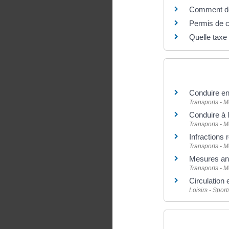
Comment dem
Permis de c
Quelle taxe 
Et aussi
Conduire en
Transports - M
Conduire à l
Transports - M
Infractions 
Transports - M
Mesures ant
Transports - M
Circulation 
Loisirs - Sport
Pour en savoir