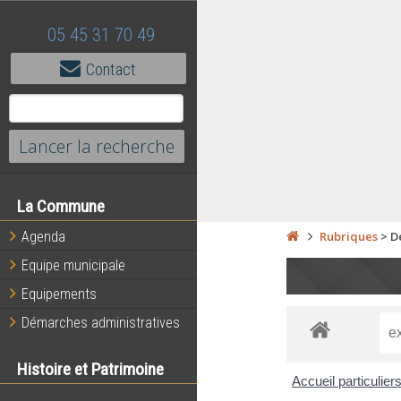
05 45 31 70 49
Contact
La Commune
Agenda
Rubriques
>
D
Equipe municipale
Equipements
Démarches administratives
Histoire et Patrimoine
Accueil particulier