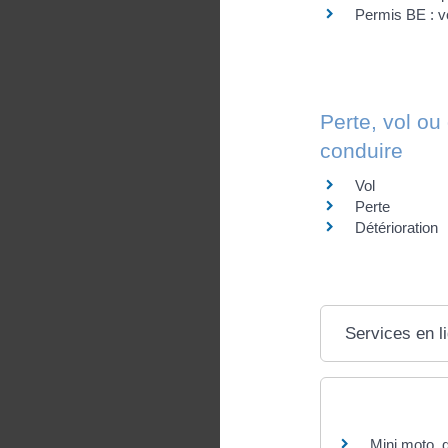
Permis BE : v
Perte, vol ou
conduire
Vol
Perte
Détérioration
Services en l
Questions ? R
Mini moto, q