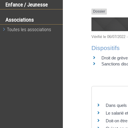
Enfance / Jeunesse
Dossier
Associations
Toutes les associations
Vérifié le 06/07/2022 -
Dispositifs
Droit de grève
Sanctions disc
Questions ? R
Dans quels c
Le salarié e
Doit-on êtr