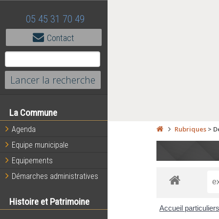
05 45 31 70 49
Contact
La Commune
Agenda
Rubriques
>
D
Equipe municipale
Equipements
Démarches administratives
Histoire et Patrimoine
Accueil particulier