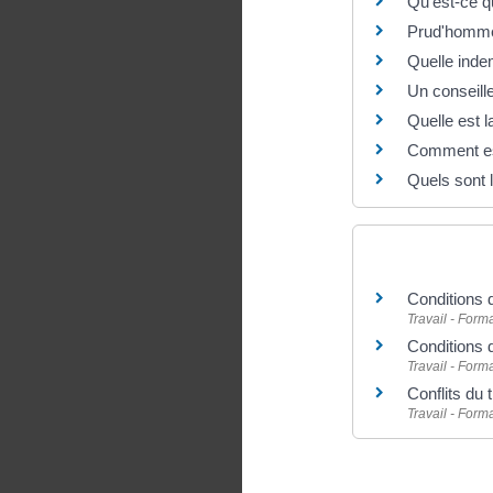
Qu'est-ce q
Prud'hommes 
Quelle indem
Un conseill
Quelle est 
Comment est
Quels sont 
Et aussi
Conditions d
Travail - Form
Conditions d
Travail - Form
Conflits du 
Travail - Form