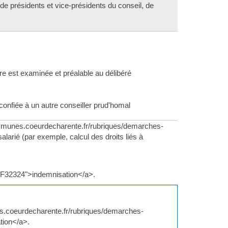
 de présidents et vice-présidents du conseil, de
aire est examinée et préalable au délibéré
 confiée à un autre conseiller prud'homal
communes.coeurdecharente.fr/rubriques/demarches-
larié (par exemple, calcul des droits liés à
=F32324">indemnisation</a>.
es.coeurdecharente.fr/rubriques/demarches-
tion</a>.