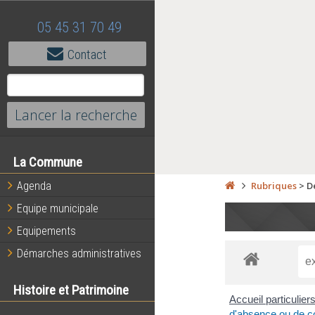
05 45 31 70 49
Contact
La Commune
Agenda
Rubriques
>
D
Equipe municipale
Equipements
Démarches administratives
Histoire et Patrimoine
Accueil particulier
d'absence ou de c