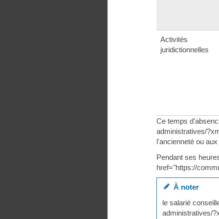
Activités
juridictionnelles
Ce temps d'absence
administratives/?xml
l'ancienneté ou au
Pendant ses heures 
href="https://comm
À noter
le salarié consei
administratives/?