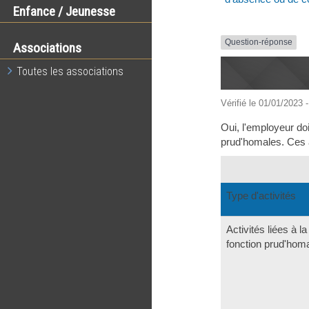
Enfance / Jeunesse
Question-réponse
Associations
Toutes les associations
Vérifié le 01/01/2023 -
Oui, l'employeur do
prud'homales. Ces ac
Type d'activités
Activités liées à la
fonction prud'hom