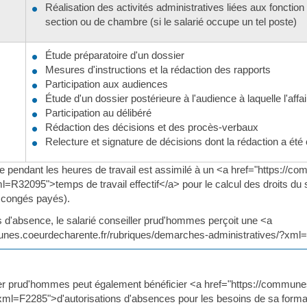
Réalisation des activités administratives liées aux fonction
section ou de chambre (si le salarié occupe un tel poste)
Étude préparatoire d'un dossier
Mesures d'instructions et la rédaction des rapports
Participation aux audiences
Étude d'un dossier postérieure à l'audience à laquelle l'aff
Participation au délibéré
Rédaction des décisions et des procès-verbaux
Relecture et signature de décisions dont la rédaction a été
 pendant les heures de travail est assimilé à un <a href="https://
=R32095">temps de travail effectif</a> pour le calcul des droits du sa
x congés payés).
d'absence, le salarié conseiller prud'hommes perçoit une <a
unes.coeurdecharente.fr/rubriques/demarches-administratives/?xml
ller prud'hommes peut également bénéficier <a href="https://commun
xml=F2285">d'autorisations d'absences pour les besoins de sa forma