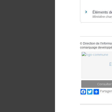
Pour en savoir
Éléments de
Ministère cha
©
Direction de l'informa
comarquage developpé
E
Consulter
Facebook
Twitter
Partager