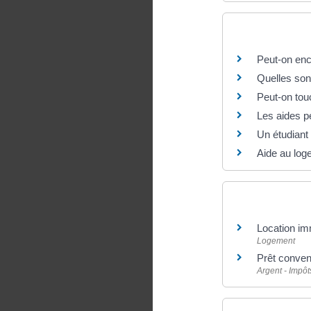
Questions ? R
Peut-on enc
Quelles sont
Peut-on touc
Les aides p
Un étudiant
Aide au loge
Et aussi
Location imm
Logement
Prêt conven
Argent - Impô