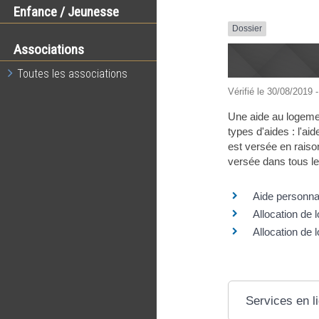
Enfance / Jeunesse
Dossier
Associations
Toutes les associations
Vérifié le 30/08/2019 -
Une aide au logemen
types d'aides : l'ai
est versée en raison
versée dans tous le
Aide personna
Allocation de 
Allocation de 
Services en l