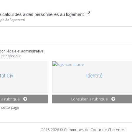
 plus
 calcul des aides personnelles au logement
rgé du logement
tion légale et administrative
 par
baseo.io
tat Civil
Identité
 la rubrique
Consulter la rubrique
 cette page
2015-2026 © Communes de Coeur de Charente |