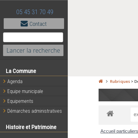
05 45 31 70 49
Contact
La Commune
Agenda
Rubriques
>
D
Equipe municipale
Equipements
Démarches administratives
Histoire et Patrimoine
Accueil particulier