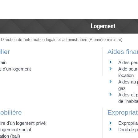
Logement
 Direction de l'information légale et administrative (Première ministre)
lier
Aides fina
rain
Aides per
e d'un logement
Aide pour
location
Aides au p
gaz
Aides et p
de l'habita
obilière
Expropriat
ire d'un logement privé
Expropria
logement social
Droit de 
tion (bail)