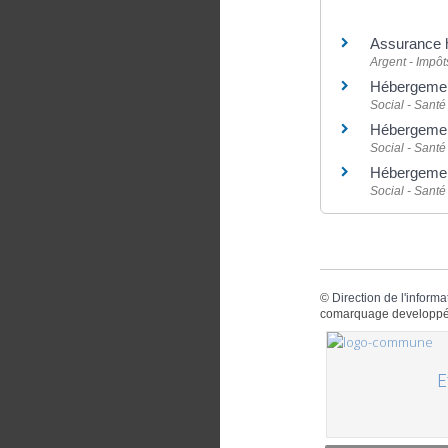
Et aussi
Assurance h
Argent - Impô
Hébergemen
Social - Santé
Hébergement
Social - Santé
Hébergemen
Social - Santé
©
Direction de l'informa
comarquage developpé
E