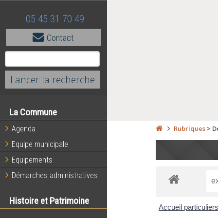
05 45 31 70 49
Contact
La Commune
Agenda
Rubriques
>
D
Equipe municipale
Equipements
Démarches administratives
Histoire et Patrimoine
Accueil particulier