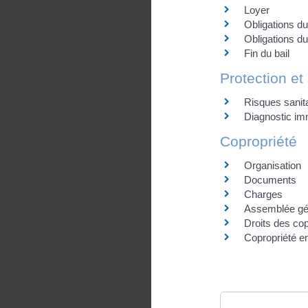
Loyer
Obligations du 
Obligations du
Fin du bail
Protection et 
Risques sanita
Diagnostic imm
Copropriété
Organisation
Documents
Charges
Assemblée gén
Droits des cop
Copropriété en 