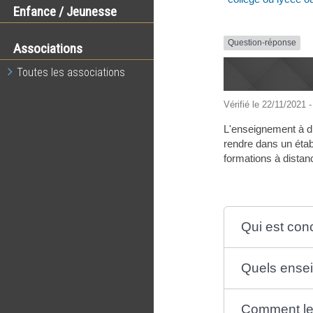
Enfance / Jeunesse
Question-réponse
Associations
Toutes les associations
Vérifié le 22/11/2021 -
L'enseignement à d
rendre dans un étab
formations à distanc
Qui est con
Quels ensei
Comment les