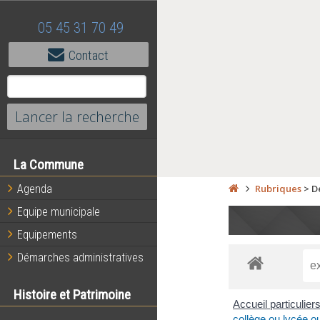
05 45 31 70 49
Contact
La Commune
Agenda
Rubriques
>
D
Equipe municipale
Equipements
Démarches administratives
Histoire et Patrimoine
Accueil particulier
collège ou lycée o