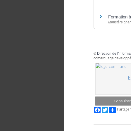
Pour en savoir
Formation à
Ministère char
©
Direction de l'informa
comarquage developpé
E
Consulter
Facebook
Twitter
Partager