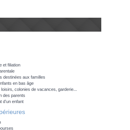
et filiation
arentale
ns destinées aux familles
nfants en bas âge
loisirs, colonies de vacances, garderie...
n des parents
 d'un enfant
périeures
n
bourses