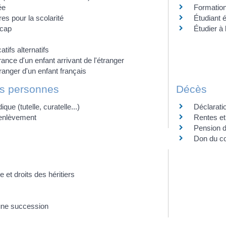
ée
Formation
res pour la scolarité
Étudiant 
icap
Étudier à 
tifs alternatifs
rance d'un enfant arrivant de l'étranger
tranger d'un enfant français
es personnes
Décès
ique (tutelle, curatelle...)
Déclarati
 enlèvement
Rentes et
Pension d
Don du co
e et droits des héritiers
une succession