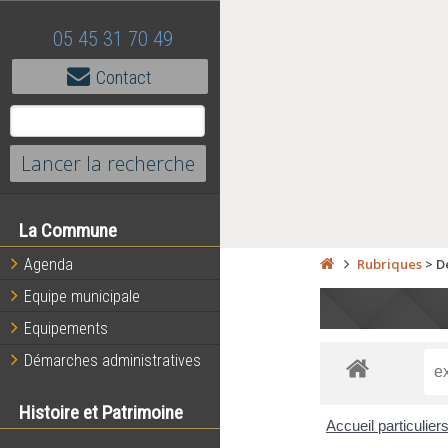
05 45 31 70 49
Contact
La Commune
Agenda
Rubriques
>
D
Equipe municipale
Equipements
Démarches administratives
Histoire et Patrimoine
Accueil particulier