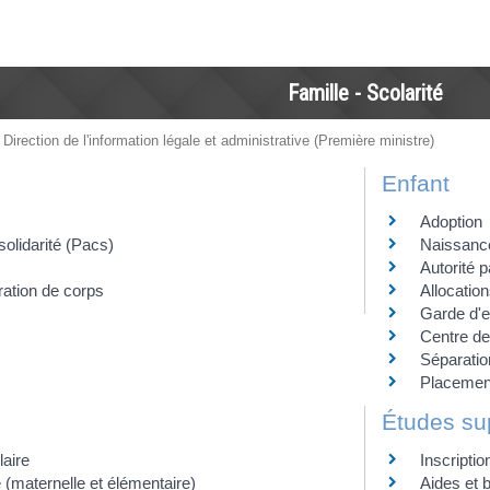
Famille - Scolarité
 Direction de l'information légale et administrative (Première ministre)
Enfant
Adoption
solidarité (Pacs)
Naissance 
Autorité p
ration de corps
Allocatio
Garde d'e
Centre de 
Séparatio
Placement
Études su
laire
Inscriptio
 (maternelle et élémentaire)
Aides et 