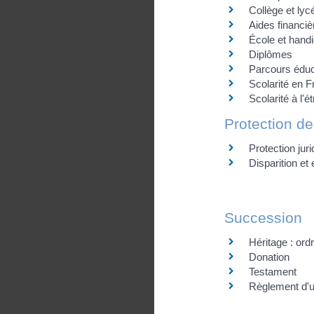
Collège et lyc
Aides financiè
École et hand
Diplômes
Parcours éduca
Scolarité en F
Scolarité à l'é
Protection d
Protection jurid
Disparition et
Succession
Héritage : ordr
Donation
Testament
Règlement d'