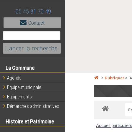
05 45 31 70 49
Contact
La Commune
Agenda
Rubriques
>
D
Equipe municipale
Equipements
Démarches administratives
Histoire et Patrimoine
Accueil particulier