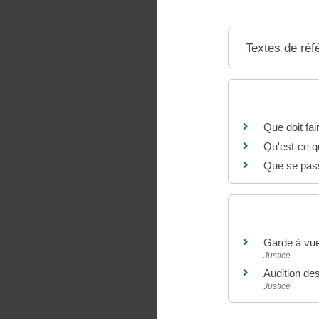
Textes de réf
Questions ? R
Que doit fai
Qu'est-ce qu
Que se passe
Et aussi
Garde à vu
Justice
Audition de
Justice