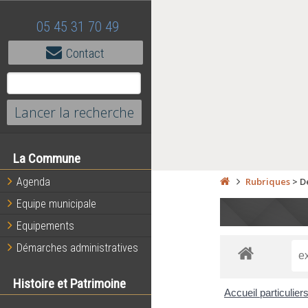
05 45 31 70 49
Contact
La Commune
Agenda
Rubriques
>
D
Equipe municipale
Equipements
Démarches administratives
Histoire et Patrimoine
Accueil particulier