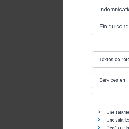
Indemnisati
Fin du con
Textes de réf
Services en l
Questions ? R
Une salarié
Une salariée
Décès de la