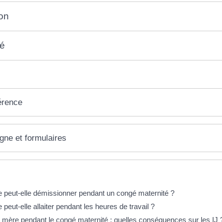
on
gé
érence
igne et formulaires
éponses !
e peut-elle démissionner pendant un congé maternité ?
 peut-elle allaiter pendant les heures de travail ?
 mère pendant le congé maternité : quelles conséquences sur les IJ 