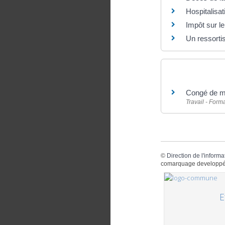
Hospitalisa
Impôt sur l
Un ressortis
Et aussi
Congé de ma
Travail - Form
©
Direction de l'informa
comarquage developpé
E