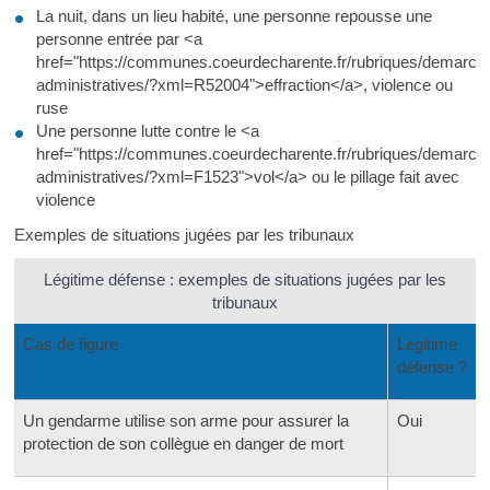
La nuit, dans un lieu habité, une personne repousse une
personne entrée par <a
href="https://communes.coeurdecharente.fr/rubriques/demarch
administratives/?xml=R52004">effraction</a>, violence ou
ruse
Une personne lutte contre le <a
href="https://communes.coeurdecharente.fr/rubriques/demarch
administratives/?xml=F1523">vol</a> ou le pillage fait avec
violence
Exemples de situations jugées par les tribunaux
Légitime défense : exemples de situations jugées par les
tribunaux
Cas de figure
Légitime
défense ?
Un gendarme utilise son arme pour assurer la
Oui
protection de son collègue en danger de mort