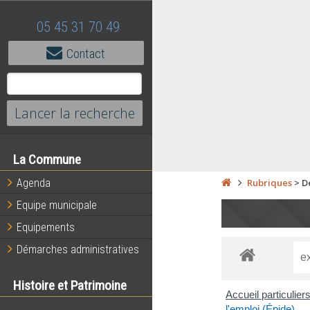
05 45 31 70 49
Contact
La Commune
Agenda
Rubriques
>
D
Equipe municipale
Equipements
Démarches administratives
Histoire et Patrimoine
Accueil particulier
l'emploi (Épide)