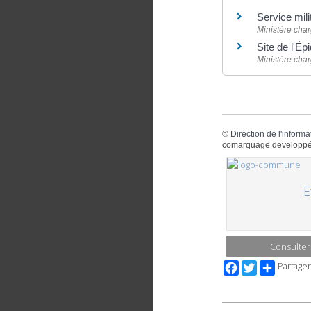
Service mil
Ministère char
Site de l'Ép
Ministère char
©
Direction de l'informa
comarquage developpé
E
Consulter
Facebook
Twitter
Partager