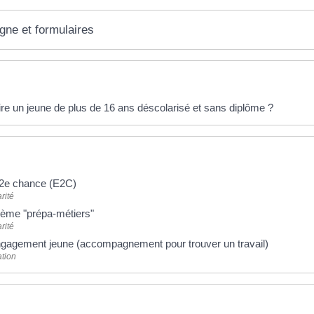
igne et formulaires
éponses !
ire un jeune de plus de 16 ans déscolarisé et sans diplôme ?
 2e chance (E2C)
rité
ème "prépa-métiers"
rité
ngagement jeune (accompagnement pour trouver un travail)
ation
 plus