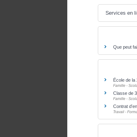
Services en l
Questions ? R
Que peut fa
Et aussi
École de la
Famille - Scola
Classe de 3
Famille - Scola
Contrat d'e
Travail - Form
Pour en savoir