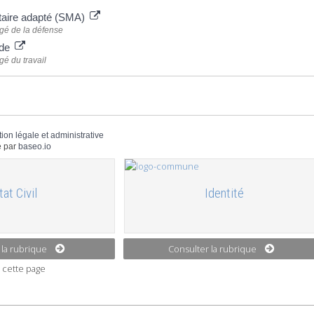
itaire adapté (SMA)
gé de la défense
ide
gé du travail
tion légale et administrative
 par
baseo.io
tat Civil
Identité
 la rubrique
Consulter la rubrique
 cette page