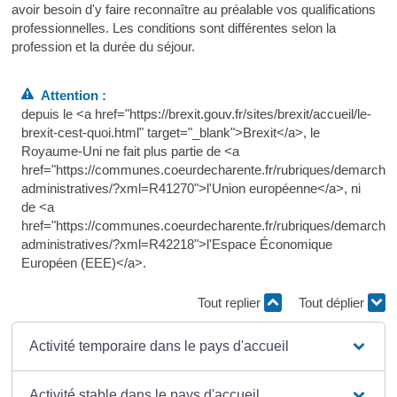
avoir besoin d'y faire reconnaître au préalable vos qualifications
professionnelles. Les conditions sont différentes selon la
profession et la durée du séjour.
Attention :
depuis le <a href="https://brexit.gouv.fr/sites/brexit/accueil/le-
brexit-cest-quoi.html" target="_blank">Brexit</a>, le
Royaume-Uni ne fait plus partie de <a
href="https://communes.coeurdecharente.fr/rubriques/demarche
administratives/?xml=R41270">l'Union européenne</a>, ni
de <a
href="https://communes.coeurdecharente.fr/rubriques/demarche
administratives/?xml=R42218">l'Espace Économique
Européen (EEE)</a>.
Tout replier
Tout déplier
Activité temporaire dans le pays d'accueil
Activité stable dans le pays d'accueil