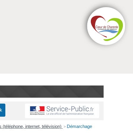
(téléphone, internet, télévision)
>
Démarchage