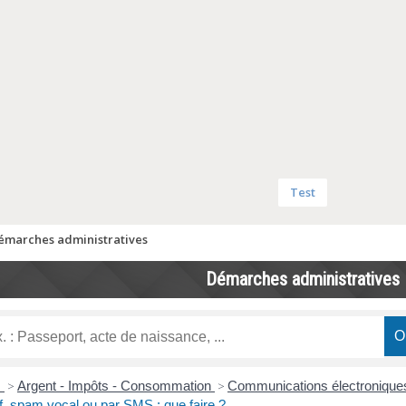
Test
émarches administratives
Démarches administratives
s
>
Argent - Impôts - Consommation
>
Communications électroniques 
f, spam vocal ou par SMS : que faire ?