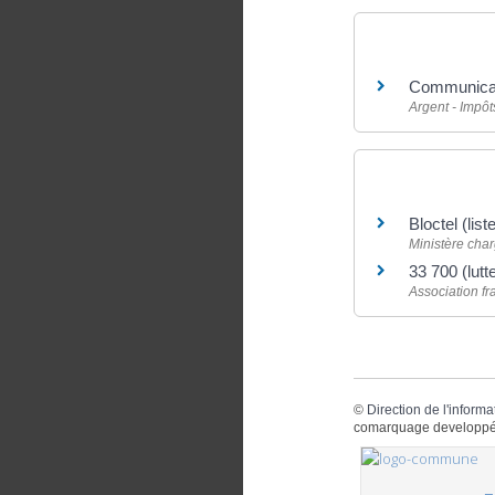
Et aussi
Communicatio
Argent - Impô
Pour en savoir
Bloctel (li
Ministère cha
33 700 (lut
Association f
©
Direction de l'informa
comarquage developpé