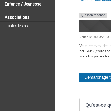
Enfance / Jeunesse
Question-réponse
Associations
Toutes les associations
Vérifié le 01/03/2023 -
Vous recevez des a
par SMS (correspond
vous les présenton
Démarchage té
Qu'est-ce q