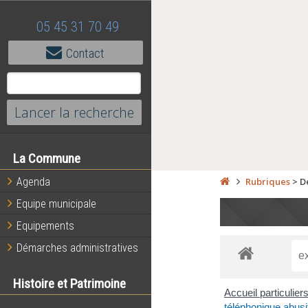
05 45 31 70 49
Contact
La Commune
Agenda
Rubriques
>
D
Equipe municipale
Equipements
Démarches administratives
Histoire et Patrimoine
Accueil particulier
téléphonique abusi