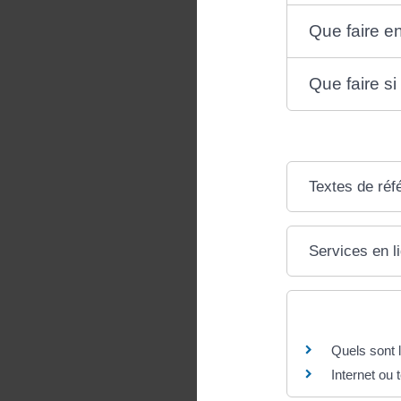
Que faire e
Que faire s
Textes de réf
Services en l
Questions ? R
Quels sont l
Internet ou 