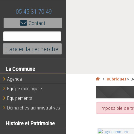
05 45 31 70 49
Contact
La Commune
Agenda
Rubriques
>
D
Equipe municipale
Equipements
Démarches administratives
Impossible de tr
Histoire et Patrimoine